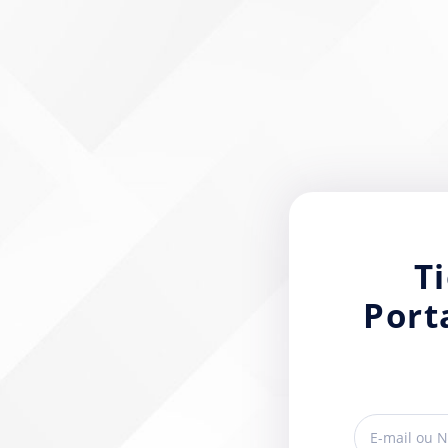
T
Port