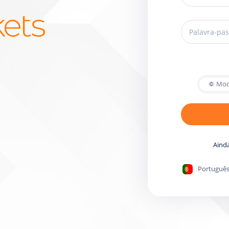
Mod
Aind
Portuguê